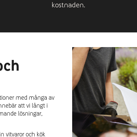
kostnaden.
och
lationer med många av
nebär att vi långt i
mande lösningar,
in vitvaror och kök