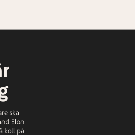
är
g
are ska
änd Elon
å koll på