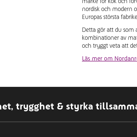
märke för kök och för
nordisk och modern o
Europas största fabrik
Detta gör att du som a
kombinationer av mate
och tryggt veta att det
Läs mer om Nordanr
het, trygghet & styrka tillsamm