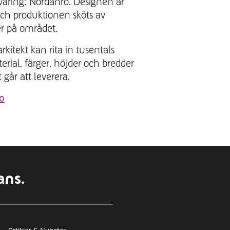
varing: Nordanro. Designen är
ch produktionen sköts av
er på området.
rkitekt kan rita in tusentals
rial, färger, höjder och bredder
 går att leverera.
o
ans.