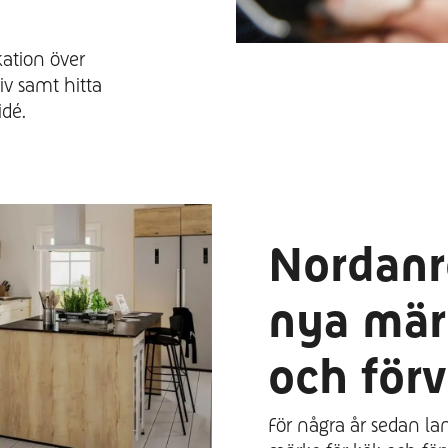
kation över
iv samt hitta
idé.
Nordanro
nya mär
och förv
För några år sedan lan