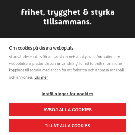
Frihet, trygghet & styrka
tillsammans.
IT & SOLUTIONS
Om cookies på denna webbplats
IT
Vi använder cookies för att samla in och analysera information om
Telekom
webbplatsens prestanda och användning, för att förbättra funktioner
Support
kopplade till sociala medier och för att förbättra och anpassa innehåll
Utveckling
och annonser.
Läs mer
OM ELON BUSINESS IT &
SOLUTIONS
Inställningar för cookies
Artiklar & Nyheter
AVBÖJ ALLA COOKIES
Elon Business IT & Solutions
Växel: 010-220 40 00
information@elon.se
E-post:
TILLÅT ALLA COOKIES